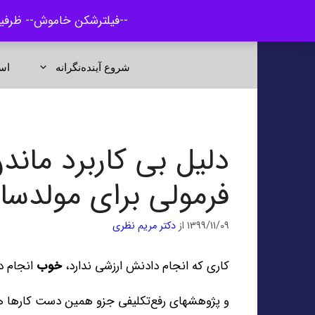
رش
--فیلترشکن خاموش-- ظرفیت *شهریور* سیستم VIP کیمیاگران پ
ه
حتوا
شروع آینده‌نگرانه
اس
دلیل بی کاربرد مان
فرمولی برای مولدساز
1399/11/09
از
دکتر مریم نظری
کاری که انجام دادنش ارزشی ندارد،
خوب
انجام دا
و پژوهشهای رفع‌تکلیفی جزو همین دست کارها ه