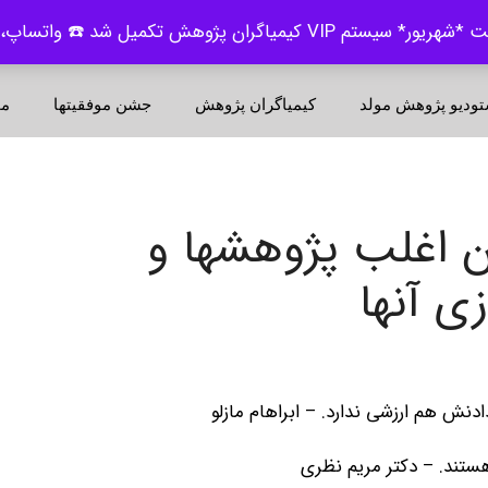
ژوهش تکمیل شد ☎️ واتساپ، بله | 09120620653
تودیو پژوهش مولد
کیمیاگران پژوهش
جشن موفقیتها
م
دن اغلب پژوهشها و
ی آنها
دنش هم ارزشی ندارد. – ابراهام مازلو
ستند. – دکتر مریم نظری