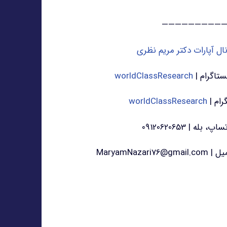
—————————
نال آپارات دکتر مریم نظری
ستاگرام |
worldClassResearch
رام |
worldClassResearch
اپ، بله | 09120620653
MaryamNazari76@gmail.co