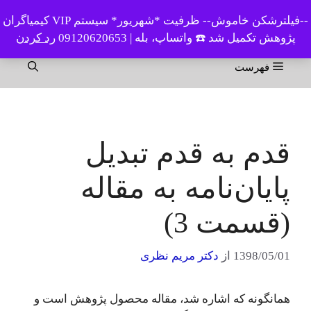
رش
--فیلترشکن خاموش-- ظرفیت *شهریور* سیستم VIP کیمیاگران
ه
پژوهش تکمیل شد ☎️ واتساپ، بله | 09120620653
رد کردن
حتوا
فهرست
قدم به قدم تبدیل
پایان‌نامه به مقاله
(قسمت 3)
1398/05/01
از
دکتر مریم نظری
همانگونه که اشاره شد، مقاله محصول پژوهش است و