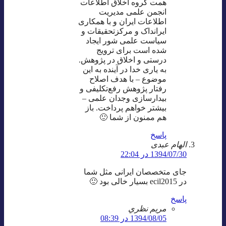
همت گروه اخلاق اطلاعات
انجمن علمی مدیریت
اطلاعات ایران و با همکاری
ایرانداک و مرکزتحقیقات و
سیاست علمی شور ایجاد
شده است برای ترویج
درستی و اخلاق در پژوهش.
به یاری خدا در آینده به این
موضوع – با هدف اصلاح
رفتار پژوهش رفع‌تکلیفی و
بیدارسازی وجدان علمی –
بیشتر خواهم پرداخت. باز
هم ممنون از شما 🙂
پاسخ
الهام عبدی
1394/07/30 در 22:04
جای متخصصان ایرانی مثل شما
در ecil2015 بسیار خالی بود 🙂
پاسخ
مريم نظري
1394/08/05 در 08:39