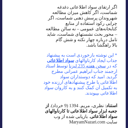
اگر ارتقای سواد اطلاعاتی دغدغه
شماست، اگر کاهش میزان مطالعه
شهروندان پرسش ذهنی شماست، اگر
چرایی رکود استفاده از منابع
کتابخانه‌های عمومی – نه سالن مطالعه
– محور بحث نشستهای شماست، شاید
تامل درباره چهار نکته و شش گام
بالا راهگشا باشد.
* این نوشته بازخوردی است به پیشنهاد
جذاب ایجاد کارناوالهای
سواد اطلاعاتی
که در
سخن هفته 235 لیزنا
توسط استاد
ارجمند جناب ابراهیم عمرانی مطرح
گردید. امید که دوستداران سواد
اطلاعاتی با طرح پیشنهادهای ارزنده خود
به تکمیل آن کمک کنند و به کاروان سواد
اطلاعاتی بپیوندند.
استناد
: نظری، مریم. 1394 (9 خرداد).
از
جعبه ابزار سواد اطلاعاتی تا کارناوالهای
سواد اطلاعاتی
. بازیابی شده از وب
سایت MaryamNazari.com